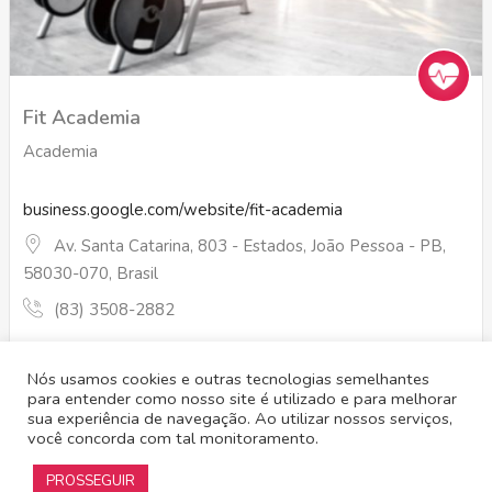
Fit Academia
Academia
business.google.com/website/fit-academia
Av. Santa Catarina, 803 - Estados, João Pessoa - PB,
58030-070, Brasil
(83) 3508-2882
Nós usamos cookies e outras tecnologias semelhantes
para entender como nosso site é utilizado e para melhorar
1
2
3
4
5
Próxima
sua experiência de navegação. Ao utilizar nossos serviços,
você concorda com tal monitoramento.
PROSSEGUIR
Alliance
© 2019 – Todos os direitos reservados | Desenvolvido por